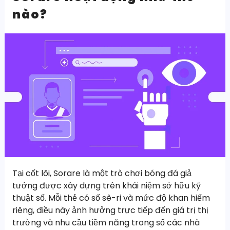
nào?
Tại cốt lõi, Sorare là một trò chơi bóng đá giả
tưởng được xây dựng trên khái niệm sở hữu kỹ
thuật số. Mỗi thẻ có số sê-ri và mức độ khan hiếm
riêng, điều này ảnh hưởng trực tiếp đến giá trị thị
trường và nhu cầu tiềm năng trong số các nhà