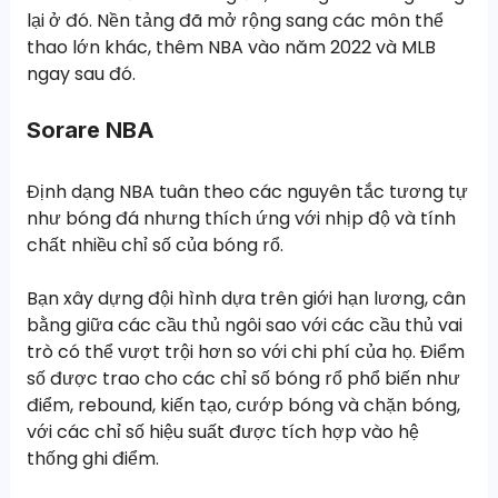
lại ở đó. Nền tảng đã mở rộng sang các môn thể
thao lớn khác, thêm NBA vào năm 2022 và MLB
ngay sau đó.
Sorare NBA
Định dạng NBA tuân theo các nguyên tắc tương tự
như bóng đá nhưng thích ứng với nhịp độ và tính
chất nhiều chỉ số của bóng rổ.
Bạn xây dựng đội hình dựa trên giới hạn lương, cân
bằng giữa các cầu thủ ngôi sao với các cầu thủ vai
trò có thể vượt trội hơn so với chi phí của họ. Điểm
số được trao cho các chỉ số bóng rổ phổ biến như
điểm, rebound, kiến tạo, cướp bóng và chặn bóng,
với các chỉ số hiệu suất được tích hợp vào hệ
thống ghi điểm.