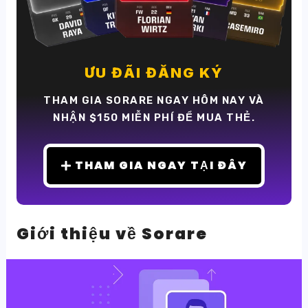
ƯU ĐÃI ĐĂNG KÝ
THAM GIA SORARE NGAY HÔM NAY VÀ
NHẬN $150 MIỄN PHÍ ĐỂ MUA THẺ.
THAM GIA NGAY TẠI ĐÂY
Giới thiệu về Sorare