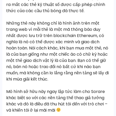
ra mắt các thẻ kỹ thuật số được cấp phép chính
thức của các cầu thủ bóng đá thực tế.
Những thẻ này không chỉ là hình ảnh trên một
trang web vì mỗi thẻ là một mã thông báo duy
nhất được lưu trữ trên blockchain Ethereum, có
nghĩa là nó có thể được xác minh và giao dịch
hoàn toàn. Nói cách khác, khi bạn mua một thẻ, nó
là của bạn giống như một chiếc áo có chữ ký hoặc
một thẻ giao dịch vật lý là của bạn. Bạn có thể giữ
nó, bán nó hoặc trao đổi nó bất cứ khi nào bạn
muốn, mà không cần lo lắng rằng nền tảng sẽ lấy đi
khi mùa giải kết thúc.
Mô hình sở hữu này ngay lập tức làm cho Sorare
khác biệt so với các nền tảng thể thao giả tưởng
khác và đó là điều đã thu hút tôi đến với trò chơi –
và khiến tôi ở lại mãi mãi