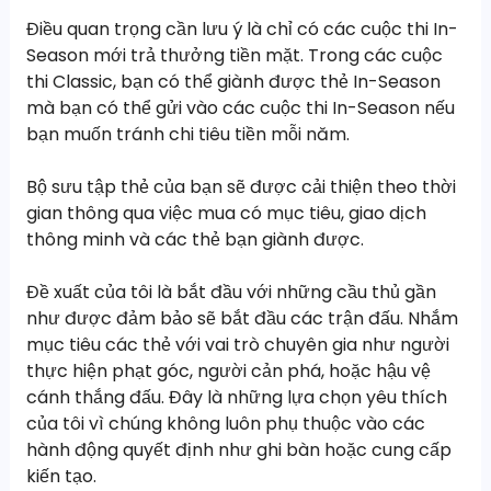
Điều quan trọng cần lưu ý là chỉ có các cuộc thi In-
Season mới trả thưởng tiền mặt. Trong các cuộc
thi Classic, bạn có thể giành được thẻ In-Season
mà bạn có thể gửi vào các cuộc thi In-Season nếu
bạn muốn tránh chi tiêu tiền mỗi năm.
Bộ sưu tập thẻ của bạn sẽ được cải thiện theo thời
gian thông qua việc mua có mục tiêu, giao dịch
thông minh và các thẻ bạn giành được.
Đề xuất của tôi là bắt đầu với những cầu thủ gần
như được đảm bảo sẽ bắt đầu các trận đấu. Nhắm
mục tiêu các thẻ với vai trò chuyên gia như người
thực hiện phạt góc, người cản phá, hoặc hậu vệ
cánh thắng đấu. Đây là những lựa chọn yêu thích
của tôi vì chúng không luôn phụ thuộc vào các
hành động quyết định như ghi bàn hoặc cung cấp
kiến tạo.