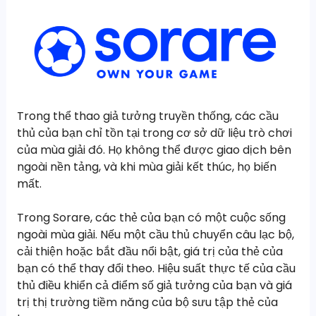
Trong thể thao giả tưởng truyền thống, các cầu
thủ của bạn chỉ tồn tại trong cơ sở dữ liệu trò chơi
của mùa giải đó. Họ không thể được giao dịch bên
ngoài nền tảng, và khi mùa giải kết thúc, họ biến
mất.
Trong Sorare, các thẻ của bạn có một cuộc sống
ngoài mùa giải. Nếu một cầu thủ chuyển câu lạc bộ,
cải thiện hoặc bắt đầu nổi bật, giá trị của thẻ của
bạn có thể thay đổi theo. Hiệu suất thực tế của cầu
thủ điều khiển cả điểm số giả tưởng của bạn và giá
trị thị trường tiềm năng của bộ sưu tập thẻ của