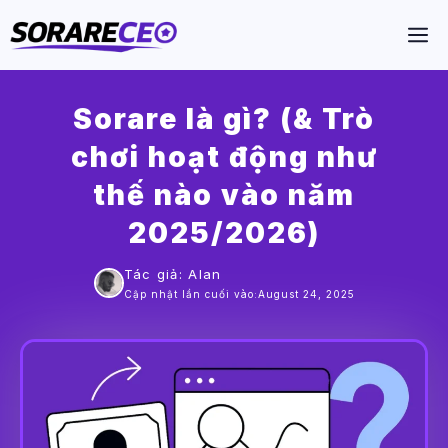
Skip
M
to
content
Sorare là gì? (& Trò
chơi hoạt động như
thế nào vào năm
2025/2026)
Tác giả: Alan
Cập nhật lần cuối vào:
August 24, 2025