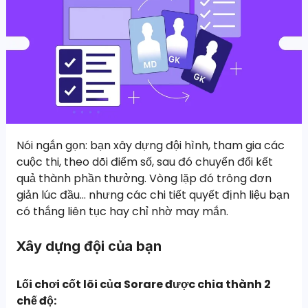
Nói ngắn gọn: bạn xây dựng đội hình, tham gia các
cuộc thi, theo dõi điểm số, sau đó chuyển đổi kết
quả thành phần thưởng. Vòng lặp đó trông đơn
giản lúc đầu… nhưng các chi tiết quyết định liệu bạn
có thắng liên tục hay chỉ nhờ may mắn.
Xây dựng đội của bạn
Lối chơi cốt lõi của Sorare được chia thành 2
chế độ: