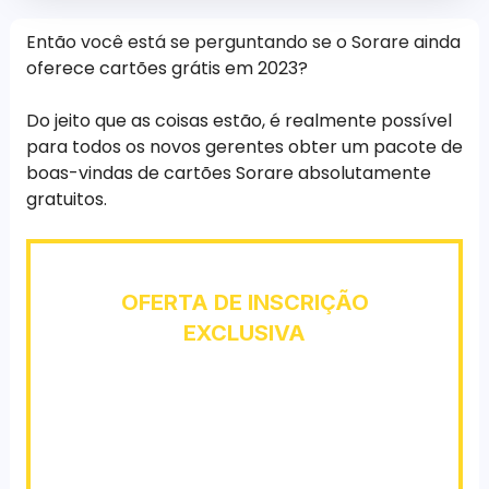
Então você está se perguntando se o Sorare ainda
oferece cartões grátis em 2023?
Do jeito que as coisas estão, é realmente possível
para todos os novos gerentes obter um pacote de
boas-vindas de cartões Sorare absolutamente
gratuitos.
OFERTA DE INSCRIÇÃO
EXCLUSIVA
Register using our offer to get
1 Free Limited
Card
after winning 5 card auctions (no
minimum price!).