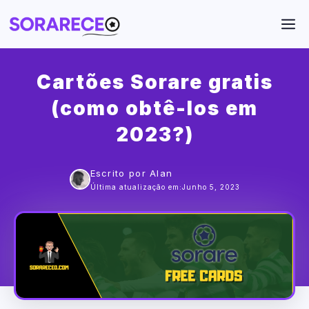
Saltar
M
para
o
conteúdo
Cartões Sorare gratis
(como obtê-los em
2023?)
Escrito por Alan
Última atualização em:
Junho 5, 2023