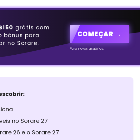
$150
grátis com
COMEÇAR →
o bônus para
ar no Sorare.
Para novos usuários.
escobrir:
ciona
eis no Sorare 27
rare 26 e o Sorare 27