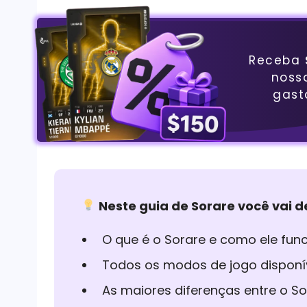
Receba
noss
gast
Neste guia de Sorare você vai d
O que é o Sorare e como ele fun
Todos os modos de jogo disponív
As maiores diferenças entre o So