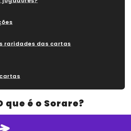
 jogadores?
ções
as raridades das cartas
 cartas
O que é o Sorare?