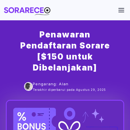
Langsung
M
ke
isi
Penawaran
Pendaftaran Sorare
[$150 untuk
Dibelanjakan]
Pengarang: Alan
Terakhir diperbarui pada:
Agustus 29, 2025