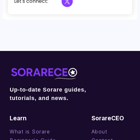
Let's connect:
Up-to-date Sorare guides,
tutorials, and news.
Learn
SorareCEO
What is Sorare
About