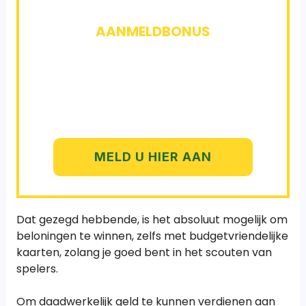
AANMELDBONUS
Registreer u met ons aanbod om
1 gratis
Limited-kaart
te krijgen na het winnen van 5
kaartveilingen.
MELD U HIER AAN
Dat gezegd hebbende, is het absoluut mogelijk om
beloningen te winnen, zelfs met budgetvriendelijke
kaarten, zolang je goed bent in het scouten van
spelers.
Om daadwerkelijk geld te kunnen verdienen aan