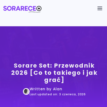
Przejdź
M
do
treści
SORARE SET
Sorare Set: Przewodnik
2026 [Co to takiego i jak
grać]
Written by Alan
Last updated on: 3 czerwca, 2026